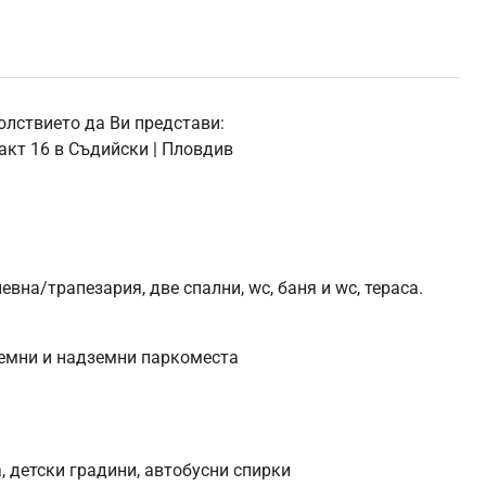
ствието да Ви представи:
акт 16 в Съдийски | Пловдив
вна/трапезария, две спални, wc, баня и wc, тераса.
земни и надземни паркоместа
, детски градини, автобусни спирки