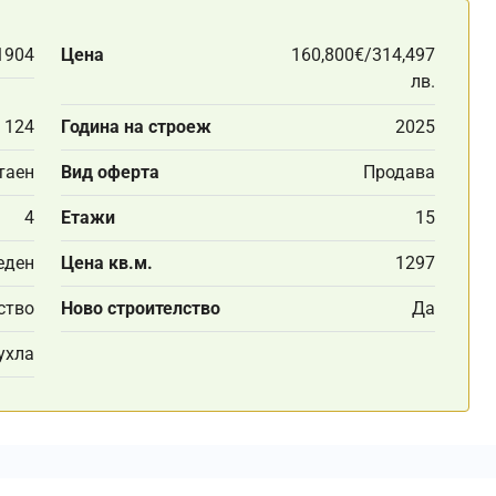
1904
Цена
160,800€/314,497
лв.
124
Година на строеж
2025
таен
Вид оферта
Продава
4
Етажи
15
еден
Цена кв.м.
1297
ство
Ново строителство
Да
ухла