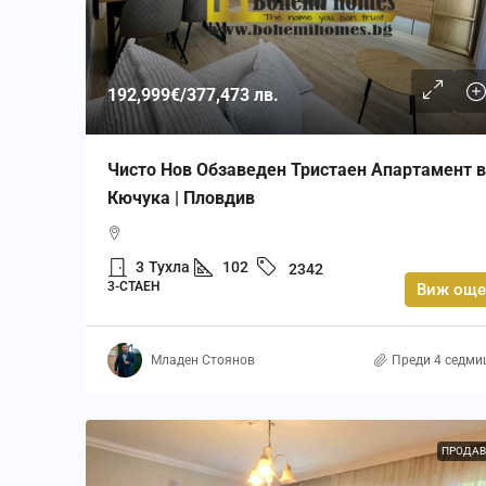
192,999€
/377,473 лв.
Чисто Нов Обзаведен Тристаен Апартамент в
Кючука | Пловдив
3
Тухла
102
2342
3-СТАЕН
Виж още
Младен Стоянов
Преди 4 седми
ПРОДАВ