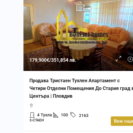
179,900€
/351,854 лв.
Продава Тристаен Тухлен Апартамент с
Четири Отделни Помещения До Стария град 
Центъра | Пловдив
4
Тухла
100
2163
3-СТАЕН
Виж още