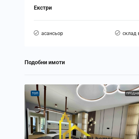
Екстри
асансьор
склад 
Подобни имоти
ТОП
ПРОДАВ