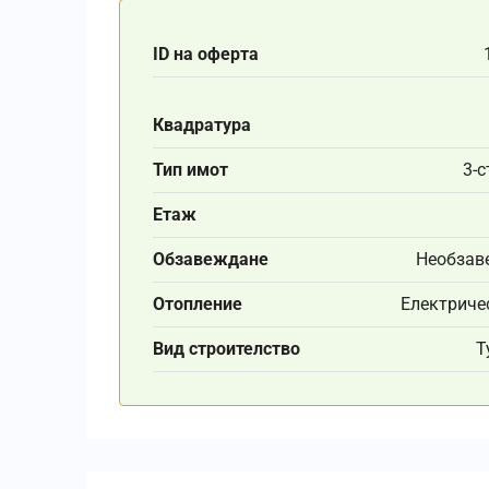
ID на оферта
Квадратура
Тип имот
3-с
Етаж
Обзавеждане
Необзав
Отопление
Електриче
Вид строителство
Т