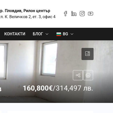
гр. Пловдив, Рилон център
ул. К. Величков 2, ет. 3, офис 4
КОНТАКТИ
БЛОГ
BG
160,800€
/314,497 лв.
в