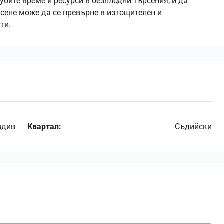
убите време и ресурси в безплодни търсения, и да
рсене може да се превърне в изтощителен и
ти.
вдив
Квартал:
Съдийски