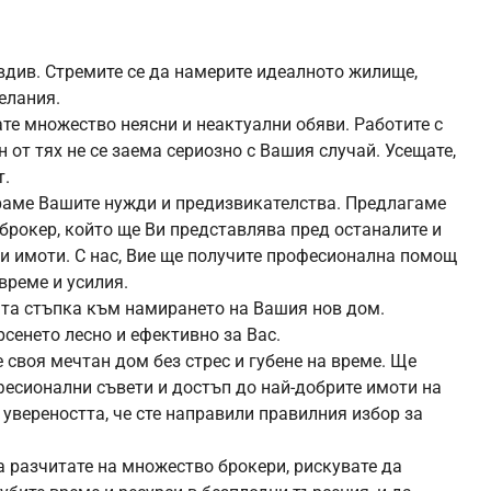
овдив. Стремите се да намерите идеалното жилище,
елания.
ате множество неясни и неактуални обяви. Работите с
 от тях не се заема сериозно с Вашия случай. Усещате,
т.
раме Вашите нужди и предизвикателства. Предлагаме
брокер, който ще Ви представлява пред останалите и
и имоти. С нас, Вие ще получите професионална помощ
време и усилия.
ата стъпка към намирането на Вашия нов дом.
сенето лесно и ефективно за Вас.
 своя мечтан дом без стрес и губене на време. Ще
есионални съвети и достъп до най-добрите имоти на
 увереността, че сте направили правилния избор за
 разчитате на множество брокери, рискувате да