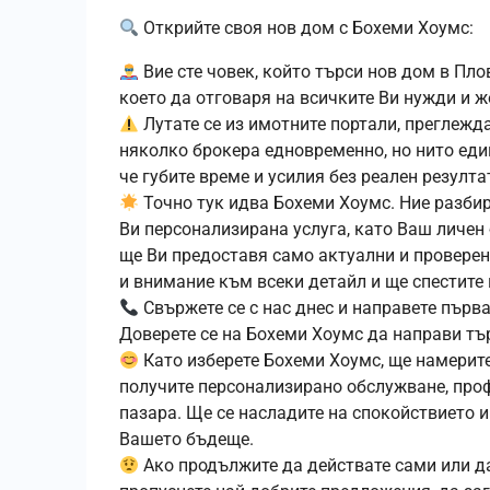
Открийте своя нов дом с Бохеми Хоумс:
Вие сте човек, който търси нов дом в Пл
което да отговаря на всичките Ви нужди и ж
Лутате се из имотните портали, преглежд
няколко брокера едновременно, но нито един
че губите време и усилия без реален резулта
Точно тук идва Бохеми Хоумс. Ние разби
Ви персонализирана услуга, като Ваш личен 
ще Ви предоставя само актуални и проверен
и внимание към всеки детайл и ще спестите 
Свържете се с нас днес и направете първ
Доверете се на Бохеми Хоумс да направи тър
Като изберете Бохеми Хоумс, ще намерите
получите персонализирано обслужване, проф
пазара. Ще се насладите на спокойствието и
Вашето бъдеще.
Ако продължите да действате сами или да