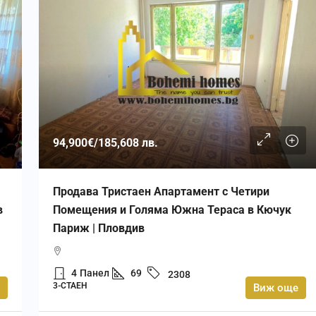
94,900€
/185,608 лв.
Продава Тристаен Апартамент с Четири
в
Помещения и Голяма Южна Тераса в Кючук
Париж | Пловдив
4
Панел
69
2308
3-СТАЕН
Виж още