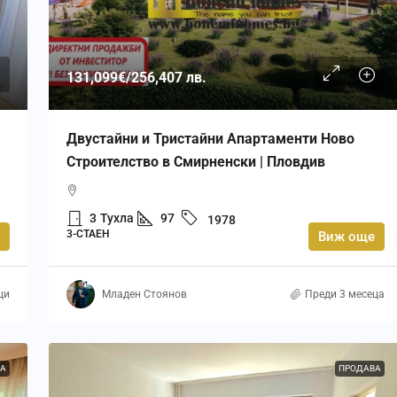
131,099€
/256,407 лв.
Двустайни и Тристайни Апартаменти Ново
Строителство в Смирненски | Пловдив
3
Тухла
97
1978
3-СТАЕН
Виж още
ци
Младен Стоянов
Преди 3 месеца
А
ПРОДАВА