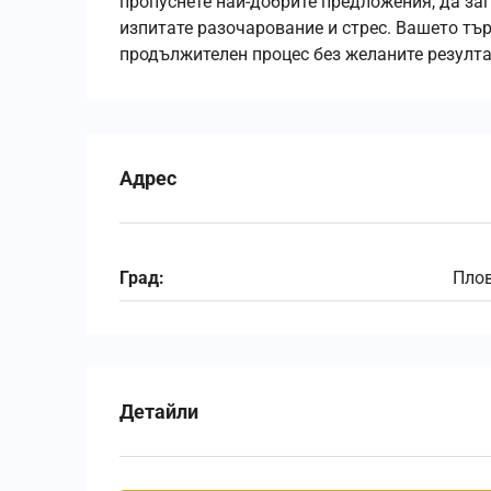
пропуснете най-добрите предложения, да заг
изпитате разочарование и стрес. Вашето тъ
продължителен процес без желаните резулта
Адрес
Град:
Пло
Детайли